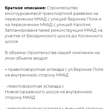
Краткое описание:
Cтроительство
многоуровневой транспортной развязки на
пересечении МКАД с улицей Верхние Поля и
на пересечении МКАД с улицей Капотня.
Запланирована также реконструкция МКАД на
участке от Бесединского шоссе до Косинского
шоссе.
В объемы строительства нашей компании на
этом объекте входит:
-
правоповоротная эстакада с ул.Верхние Поля
на внутреннюю сторону МКАД
- левоповоротная эстакада с
Новоегорьевского шоссе на внутреннюю
сторону МКАД
- левоповоротная эстакада с внешней стороны