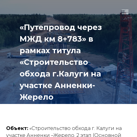
«Путепровод через
МЖД км 8+783» в
рамках титула
«Строительство
обхода г.Калуги на
участке Анненки-
Жерело
Объект:
«Строительство обхода г. Калуги на
участке Анненки –Жерело. 2 этап (Основной