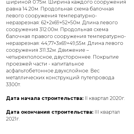
шириной 0.75м. Ширина каждого сооружения
равна 14.20м.
Продольная схема балочная
левого сооружения температурно-
неразрезная:
62+2х69+52+50м. Длина левого
сооружения 312.00м.
Продольная схема
балочная правого сооружения температурно-
неразрезная:
44,77+3х69+49,55м. Длина левого
сооружения 311.32м. Движение –
четырехполосное, двустороннее. Покрытие
проезжей части - капитальное
асфальтобетонное двухслойное. Вес
металлических конструкций путепровода
3300т.
Дата начала строительства:
II
квартал 2020г.
Дата окончания строительства:
III квартал
2021г.